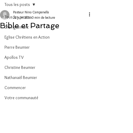
Tous les posts
Pasteur Nino Campanella
Tous les posts
22 juin 2016
0 min de lecture
Bible et Partage
Enseignement
Eglise Chrétiens en Action
Pierre Beumier
Apollos TV
Christine Beumier
Nathanaël Beumier
Commencer
Votre communauté