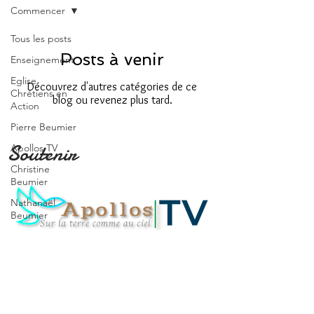
Commencer
Tous les posts
Posts à venir
Enseignement
Eglise
Découvrez d'autres catégories de ce
Chrétiens en
blog ou revenez plus tard.
Action
Pierre Beumier
Soutenir
Apollos TV
Christine
Beumier
Nathanaël
Beumier
Commencer
Votre
communauté