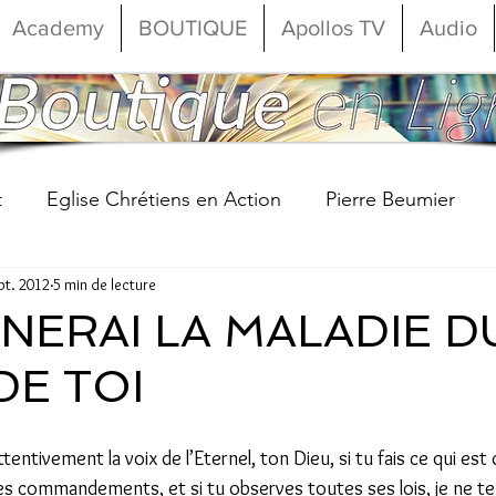
Academy
BOUTIQUE
Apollos TV
Audio
t
Eglise Chrétiens en Action
Pierre Beumier
pt. 2012
5 min de lecture
anaël Beumier
Commencer
Votre communauté
GNERAI LA MALADIE D
DE TOI
attentivement la voix de l’Eternel, ton Dieu, si tu fais ce qui est 
à ses commandements, et si tu observes toutes ses lois, je ne te