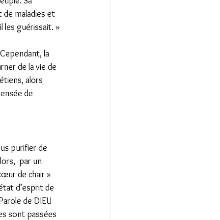
euple. Sa 
t de maladies et 
 les guérissait. » 
 Cependant, la 
ner de la vie de 
tiens, alors 
Pensée de 
us purifier de 
ors,  par un 
cœur de chair » 
état d’esprit de 
Parole de DIEU 
nes sont passées 