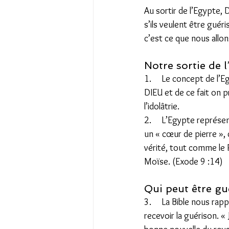
Au sortir de l’Egypte, 
s’ils veulent être guér
c’est ce que nous allons
Notre sortie de l
1.     Le concept de l’
DIEU et de ce fait on p
l’idolâtrie.  
2.     L’Egypte représ
un « cœur de pierre »,
vérité, tout comme le P
Moïse. (Exode 9 :14) 
Qui peut être gué
3.     La Bible nous ra
recevoir la guérison. «