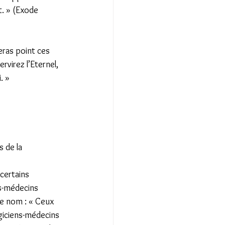
t. » (Exode 
eras point ces 
rvirez l’Eternel, 
. » 
 de la 
certains 
s-médecins 
me nom : « Ceux 
agiciens-médecins 