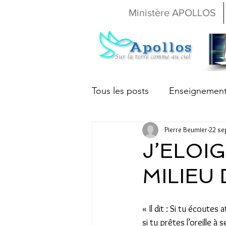
Ministère APOLLOS
Tous les posts
Enseignemen
Pierre Beumier
22 se
Christine Beumier
Nath
J’ELOI
MILIEU 
« Il dit : Si tu écoutes 
si tu prêtes l’oreille 