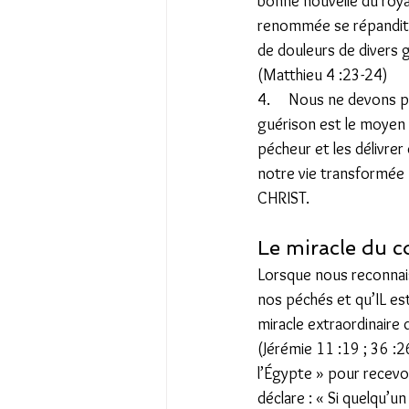
bonne nouvelle du roya
renommée se répandit d
de douleurs de divers g
(Matthieu 4 :23-24)           
4.     Nous ne devons 
guérison est le moyen p
pécheur et les délivre
notre vie transformée p
CHRIST. 
Le miracle du c
Lorsque nous reconnaiss
nos péchés et qu’IL est 
miracle extraordinaire 
(Jérémie 11 :19 ; 36 :2
l’Égypte » pour recevo
déclare : « Si quelqu’u