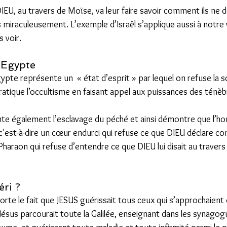
DIEU, au travers de Moïse, va leur faire savoir comment ils ne d
is miraculeusement. L’exemple d’Israël s’applique aussi à notre 
 voir. 
’Egypte 
Egypte représente un  « état d’esprit » par lequel on refuse la 
ratique l’occultisme en faisant appel aux puissances des ténèb
ente également l’esclavage du péché et ainsi démontre que l’
 c'est-à-dire un cœur endurci qui refuse ce que DIEU déclare c
haraon qui refuse d’entendre ce que DIEU lui disait au travers
ri ? 
pporte le fait que JESUS guérissait tous ceux qui s’approchaient 
 Jésus parcourait toute la Galilée, enseignant dans les synagog