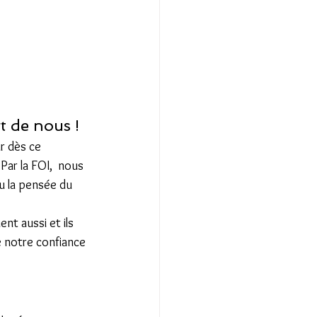
 de nous ! 
r dès ce 
ar la FOI,  nous 
u la pensée du 
nt aussi et ils 
e notre confiance 