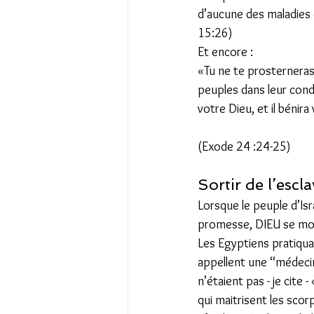
d’aucune des maladies do
15:26) 
Et encore :   
«Tu ne te prosterneras 
peuples dans leur condui
votre Dieu, et il bénira 
(Exode 24 :24-25) 
Sortir de l’escla
Lorsque le peuple d’Isr
promesse, DIEU se mont
Les Egyptiens pratiquai
appellent une ‘‘médeci
n’étaient pas - je cite
qui maitrisent les scor