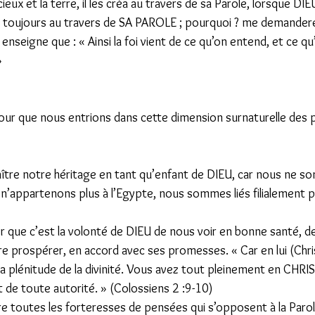
ieux et la terre, il les créa au travers de sa Parole, lorsque DI
 toujours au travers de SA PAROLE ; pourquoi ? me demandere
 enseigne que : « Ainsi la foi vient de ce qu’on entend, et ce q
» 
our que nous entrions dans cette dimension surnaturelle des
aître notre héritage en tant qu’enfant de DIEU, car nous ne s
 n’appartenons plus à l’Egypte, nous sommes liés filialement p
er que c’est la volonté de DIEU de nous voir en bonne santé, de
re prospérer, en accord avec ses promesses. « Car en lui (Chris
 plénitude de la divinité. Vous avez tout pleinement en CHRIST,
 de toute autorité. » (Colossiens 2 :9-10) 
re toutes les forteresses de pensées qui s’opposent à la Parol