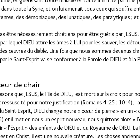
ume, et guérissant toute maladie et toute infirmité parmi le p
ans toute la Syrie, et on lui amenait tous ceux qui souffraien
enres, des démoniaques, des lunatiques, des paralytiques ; et il
              
pas être nécessairement chrétiens pour être guéris par JESUS.
ar lequel DIEU attire les âmes à LUI pour les sauver, les détour
r des œuvres du diable. Une fois que nous sommes devenus chré
ar le Saint-Esprit va se conformer à la Parole de DIEU et à la 
œur de chair 
ons que JESUS, le Fils de DIEU,  est mort sur la croix pour no
ressuscité pour notre justification (Romains 4 :25 ; 10 :4),   al
du Saint-Esprit, DIEU change notre « cœur de pierre » en un « 
6) et il met en nous un esprit nouveau, nous quittons alors « l’
ir « l’Esprit » des enfants de DIEU et du Royaume de DIEU. La 
n est en Christ, il est une nouvelle créature. Les choses ancien