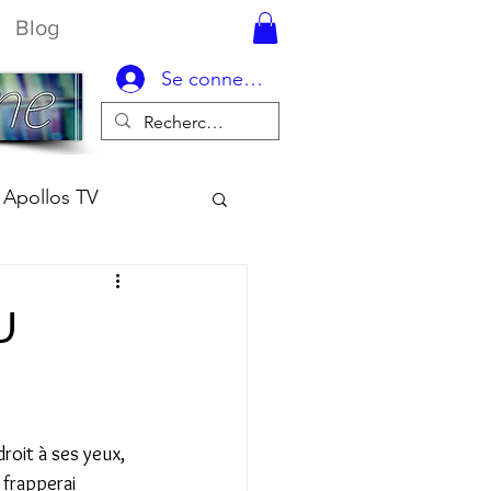
Blog
Se connecter
Apollos TV
U
droit à ses yeux, 
 frapperai 