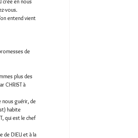
EU crée en nous 
z-vous.  
u’on entend vient 
 promesses de 
ommes plus des 
ar CHRIST à 
 nous guérir, de 
t) habite 
 qui est le chef 
e de DIEU et à la 