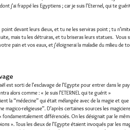
nt j’ai frappé les Egyptiens ; car je suis l’Eternel, qui te guéri
point devant leurs dieux, et tu ne les serviras point ; tu n’imit
te, mais tu les détruiras, et tu briseras leurs statues.  Vous se
votre pain et vos eaux, et j’éloignerai la maladie du milieu de toi
vage  
aël est sorti de l’esclavage de l’Egypte pour entrer dans le pays
ra alors comme : « Je suis l’ETERNEL qui te guérit » 
ent la ‘‘médecine’’ qui était mélangée avec de la magie et que 
ne magico-religieuse’’. D’après certaines sources les magicien
 - « fondamentalement différenciés. On les désignait par le mê
pions ». Tous les dieux de l’Egypte étaient invoqués par les m