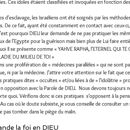
dies. Ces idoles étaient classifiées et invoquées en fonction de
 d’esclavage, les Israéliens ont été soignés par les méthodes
. De ce fait, ayant été constamment en contact avec ceux-ci,  
 C’est pourquoi DIEU leur demande de ne pas pratiquer les mê
ux de l’Egypte pour la guérison mais bien plus de Lui faire ent
quoi Il se présente comme « YAHVE RAPHA, l’ETERNEL QUI TE GU
LADIE DU MILIEU DE TOI » 
s une prolifération de « médecines parallèles » qui ne sont pa
e, ni par la médecine. J’attire votre attention sur le fait que c
pratiques dites « occultes » et/ou liées à de « l’idolâtrie » p
en opposition avec la Parole de DIEU.  Nous devons toujours 
rte quoi. Vérifions donc si ces pratiques  s’opposent à la pen
 Au cas où le doute subsiste, je vous conseille de consulter un 
e pas tomber dans le piège du malin. 
nde la foi en DIEU 