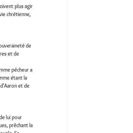
oivent plus agir 
vie chrétienne, 
souveraineté de 
res et de 
homme pécheur a 
omme étant la 
 d’Aaron et de 
de lui pour 
ues, prêchant la 