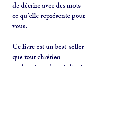
de décrire avec des mots
ce qu´elle représente pour
vous.
Ce livre est un best-seller
que tout chrétien
authentique devrait lire !
Related Products
NOUVEAU
NOUVEAU