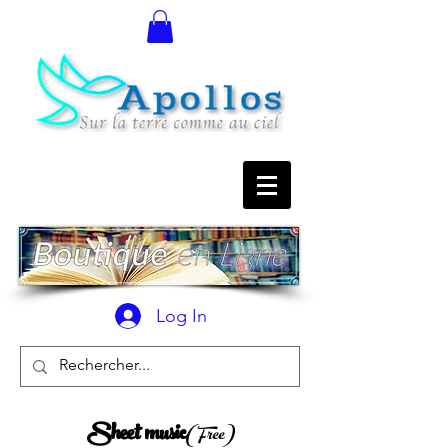
Log In
Sheet music
(Free)