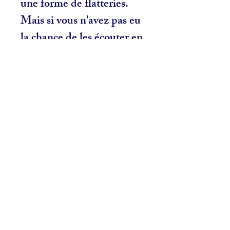
une forme de flatteries.
Mais si vous n'avez pas eu
la chance de les écouter en
conférence, alors lire leur
bouquin vous édifiera tout
autant.
- Jeffrey Laurin, Montréal
Related Products
NOUVEAU
NOUVEAU