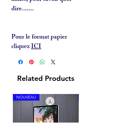
dire.......
Pour le format papier
cliquez
ICI
Related Products
NOUVEAU
NOUVEAU