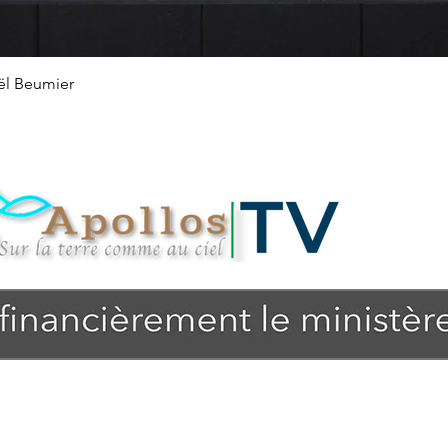
Quick View
ël Beumier