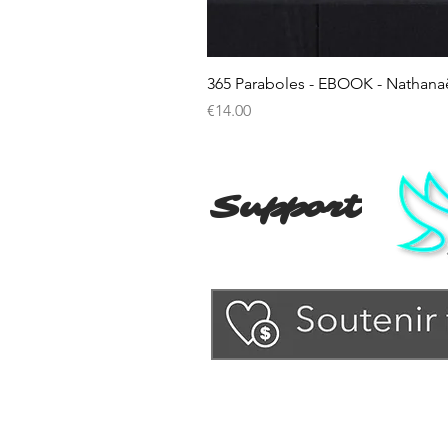
365 Paraboles - EBOOK - Nathana
Price
€14.00
Support