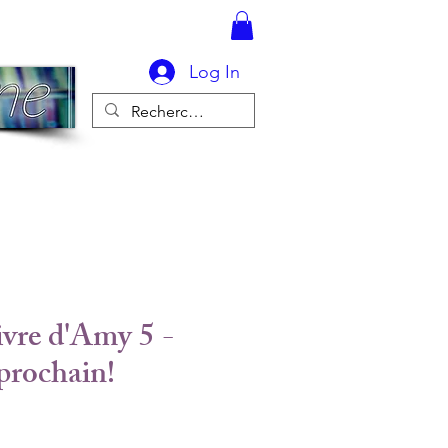
Log In
ivre d'Amy 5 -
prochain!
ice