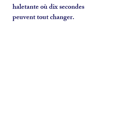
haletante où dix secondes
peuvent tout changer.
Related Products
NOUVEAU
NOUVEAU