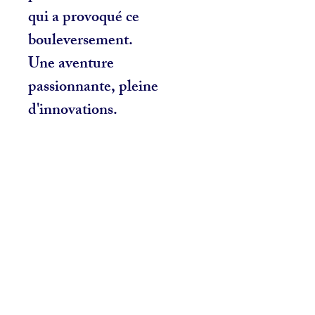
qui a provoqué ce
bouleversement.
Une aventure
passionnante, pleine
d'innovations.
Related Products
NOUVEAU
NOUVEAU