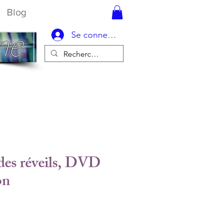
Blog
Se connecter
 des réveils, DVD
on
ix