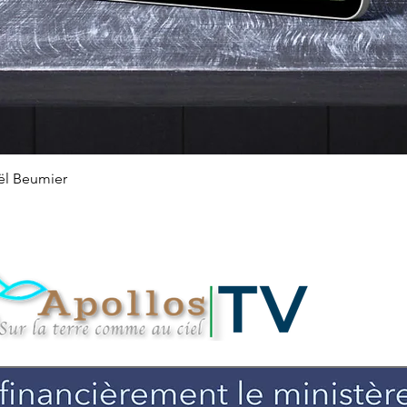
Aperçu rapide
ël Beumier