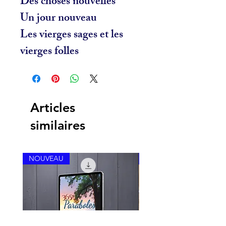
Des choses nouvelles
Un jour nouveau
Les vierges sages et les
vierges folles
Articles
similaires
NOUVEAU
NOUVEAU