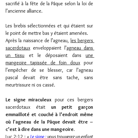
sacrifié à la fête de la Pâque selon la loi de 
l’ancienne alliance. 
Les brebis sélectionnées et qui étaient sur 
le point de mettre bas y étaient amenées. 
Après la naissance de l’agneau, 
les bergers 
sacerdotaux
 enveloppaient l’
agneau dans 
un tissu
 et le déposaient dans 
une 
mangeoire tapissée de foin doux
 pour 
l’empêcher de se blesser, car l’agneau 
pascal devait être sans tache, sans 
meurtrissure ni os cassé. 
Le signe miraculeux
 pour ces bergers 
sacerdotaux était 
un petit garçon 
emmailloté et couché à l’endroit même 
où l'agneau de la Pâque devait être – 
c’est à dire dans une mangeoire.
Luc 2:12 : 
« 
Le signe : 
vous trouverez un enfant 