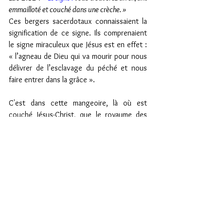
emmailloté et couché dans une crèche. »
Ces bergers sacerdotaux connaissaient la 
signification de ce signe. Ils comprenaient 
le signe miraculeux que Jésus est en effet : 
« l’agneau de Dieu qui va mourir pour nous 
délivrer de l’esclavage du péché et nous 
faire entrer dans la grâce ». 
C'est dans cette mangeoire, là où est 
couché Jésus-Christ, que le royaume des 
temps anciens mentionné dans Michée 4 
:8, est arrivé sur terre.
L’apôtre Pierre va nous parler de qui est cet 
agneau de DIEU :
1 Pierre 1 :18-21
« sachant que ce n'est pas 
par des choses périssables, par de l'argent ou 
de l'or, que vous avez été rachetés de la vaine 