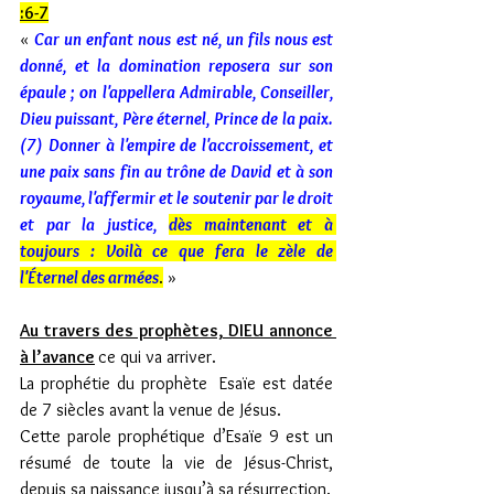
:6-7
« 
Car un enfant nous est né, un fils nous est 
donné, et la domination reposera sur son 
épaule ; on l'appellera Admirable, Conseiller, 
Dieu puissant, Père éternel, Prince de la paix. 
(7) Donner à l'empire de l'accroissement, et 
une paix sans fin au trône de David et à son 
royaume, l'affermir et le soutenir par le droit 
et par la justice, 
dès maintenant et à 
toujours : Voilà ce que fera le zèle de 
l'Éternel des armées
.
 »
Au travers des prophètes, DIEU annonce 
à l’avance
ce qui va arriver. 
La prophétie du prophète  Esaïe est datée 
de 7 siècles avant la venue de Jésus.
Cette parole prophétique d’Esaïe 9 est un 
résumé de toute la vie de Jésus-Christ, 
depuis sa naissance jusqu’à sa résurrection. 