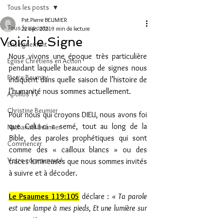
Tous les posts
Pst.Pierre BEUMIER
Tous les posts
22 déc. 2021
9 min de lecture
Voici le Signe
Enseignement
Nous vivons une époque très particulière 
Eglise Chrétiens en Action
pendant laquelle beaucoup de signes nous 
Pierre Beumier
indiquent dans quelle saison de l’histoire de 
l’humanité nous sommes actuellement.
Apollos TV
Christine Beumier
Pour nous qui croyons DIEU, nous avons foi 
que Celui-ci a semé, tout au long de la 
Nathanaël Beumier
Bible, des paroles prophétiques qui sont 
Commencer
comme des « cailloux blancs » ou des 
Votre communauté
traces lumineuses que nous sommes invités 
à suivre et à décoder.
Le Psaumes 119:105
déclare : 
« Ta parole 
est une lampe à mes pieds, Et une lumière sur 