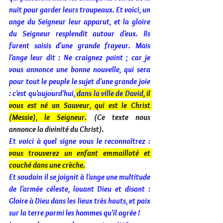
nuit pour garder leurs troupeaux. Et voici, un 
ange du Seigneur leur apparut, et la gloire 
du Seigneur resplendit autour d'eux. Ils 
furent saisis d'une grande frayeur. Mais 
l'ange leur dit : Ne craignez point ; car je 
vous annonce une bonne nouvelle, qui sera 
pour tout le peuple le sujet d'une grande joie 
: c'est qu'aujourd'hui,
 dans la ville de David
, il 
vous est né un Sauveur, qui est le Christ 
(Messie), le Seigneur.
 (Ce texte nous 
annonce la divinité du Christ). 
Et voici à quel signe vous le reconnaîtrez : 
vous trouverez un enfant emmailloté et 
couché dans une crèche.
Et soudain il se joignit à l'ange une multitude 
de l'armée céleste, louant Dieu et disant : 
Gloire à Dieu dans les lieux très hauts, et paix 
sur la terre parmi les hommes qu'il agrée ! 