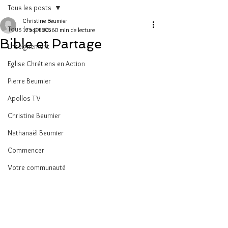
Tous les posts
Christine Beumier
Tous les posts
17 août 2016
0 min de lecture
Bible et Partage
Enseignement
Eglise Chrétiens en Action
Pierre Beumier
Apollos TV
Christine Beumier
Nathanaël Beumier
Commencer
Votre communauté