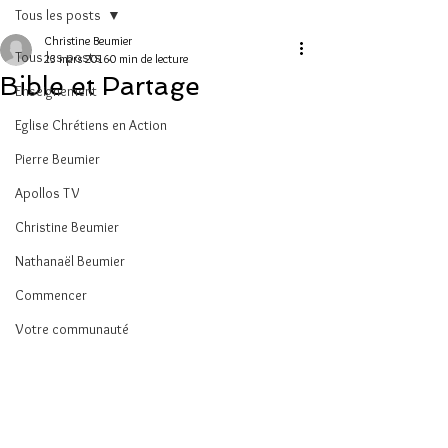
Tous les posts
Christine Beumier
Tous les posts
23 mars 2016
0 min de lecture
Bible et Partage
Enseignement
Eglise Chrétiens en Action
Pierre Beumier
Apollos TV
Christine Beumier
Nathanaël Beumier
Commencer
Votre communauté