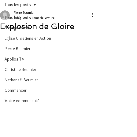
Tous les posts
Pierre Beumier
Tous les posts
4 déc. 2015
0 min de lecture
Explosion de Gloire
Enseignement
Eglise Chrétiens en Action
Pierre Beumier
Apollos TV
Christine Beumier
Nathanaël Beumier
Commencer
Votre communauté