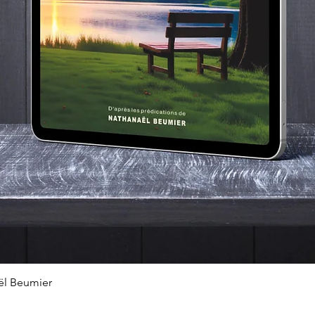
Quick View
ël Beumier