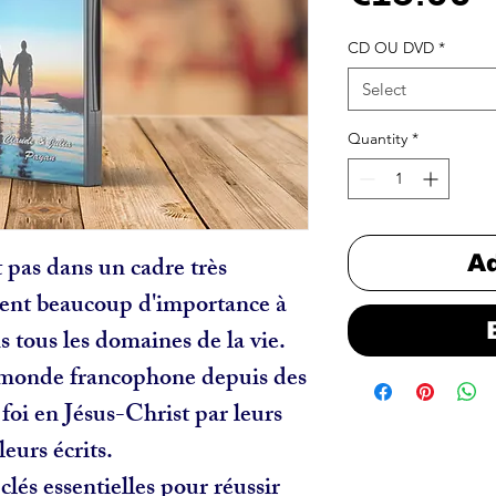
CD OU DVD
*
Select
Quantity
*
t pas dans un cadre très
Ad
chent beaucoup d'importance à
s tous les domaines de la vie.
le monde francophone depuis des
foi en Jésus-Christ par leurs
eurs écrits.
lés essentielles pour réussir