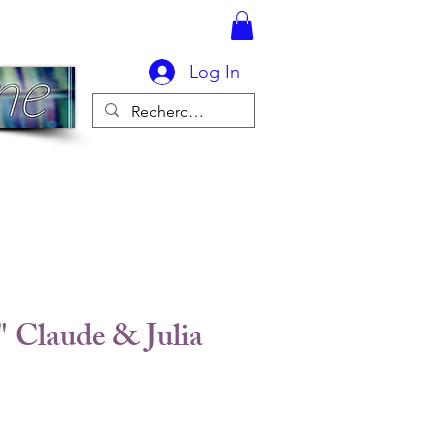
Log In
" Claude & Julia
rice