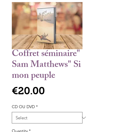
Coffret séminaire"
Sam Matthews" Si
mon peuple
Price
€20.00
CD OU DVD
*
Quantity
*