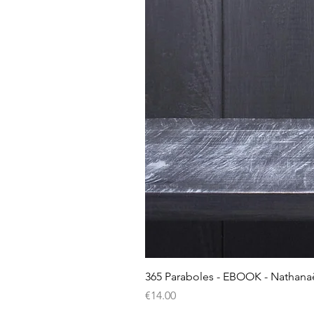
365 Paraboles - EBOOK - Nathana
Price
€14.00