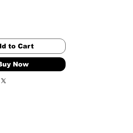
d to Cart
Buy Now