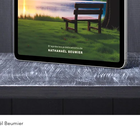
Quick View
ël Beumier