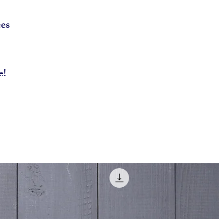
ées
e!