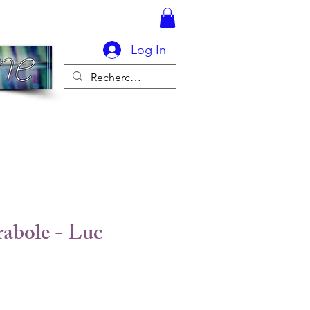
Log In
abole - Luc
rice