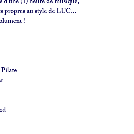
 d'une (1) heure de musique,
ts propres au style de LUC...
olument !
s
Pilate
er
urd