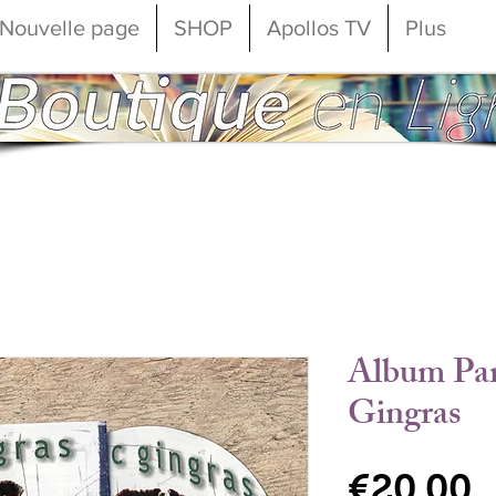
Nouvelle page
SHOP
Apollos TV
Plus
Album Par
Gingras
P
€20.00