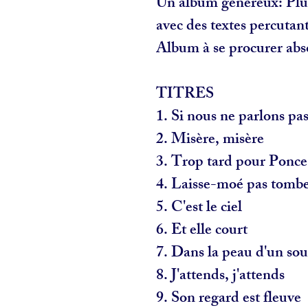
Un album généreux: Plus
avec des textes percutan
Album à se procurer abs
TITRES
​1.
Si nous ne parlons pa
2.
Misère, misère
3.
Trop tard pour Ponce 
4.
Laisse-moé pas tomb
5.
C'est le ciel
6.
Et elle court
7.
Dans la peau d'un so
8.
J'attends, j'attends
9.
Son regard est fleuve