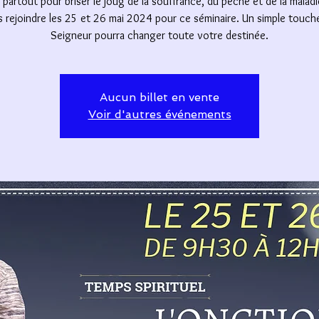
partout pour briser le joug de la souffrance, du péché et de la malad
 rejoindre les 25 et 26 mai 2024 pour ce séminaire. Un simple touch
Seigneur pourra changer toute votre destinée.
Aucun billet en vente
Voir d'autres événements