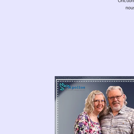
Onction 
nous