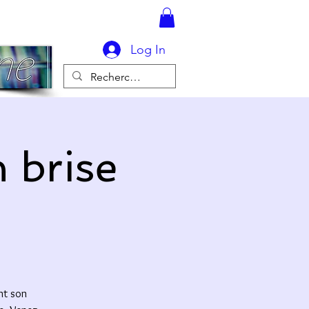
Log In
 brise
ant son