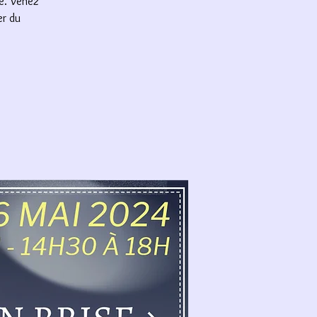
ie. Venez
er du