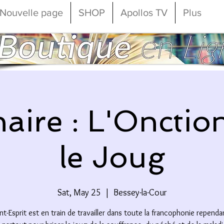
Nouvelle page
SHOP
Apollos TV
Plus
aire : L'Onction
le Joug
Sat, May 25
  |  
Bessey-la-Cour
nt-Esprit est en train de travailler dans toute la francophonie repend