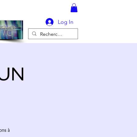
Log In
 UN
ons à