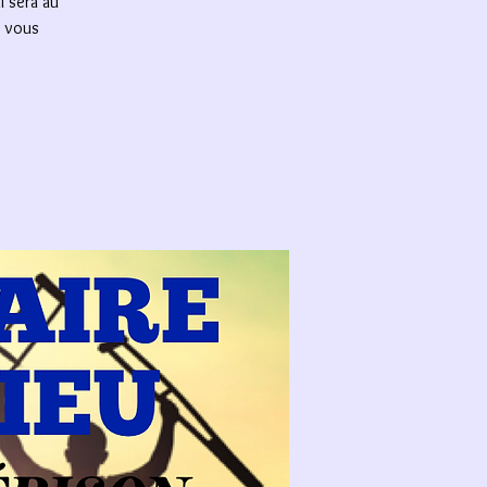
l sera au
e vous