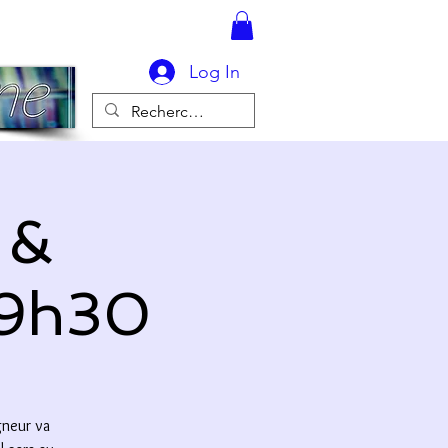
Log In
 &
19h30
gneur va