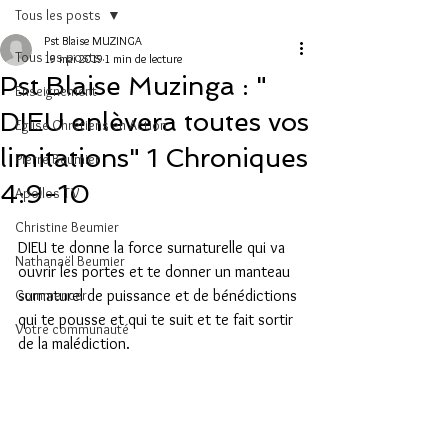
Tous les posts
Pst Blaise MUZINGA
Tous les posts
19 mai 2019
1 min de lecture
Pst Blaise Muzinga : "
Enseignement
DIEU enlèvera toutes vos
Eglise Chrétiens en Action
limitations" 1 Chroniques
Pierre Beumier
4:9-10
Apollos TV
Christine Beumier
DIEU te donne la force surnaturelle qui va 
Nathanaël Beumier
ouvrir les portes et te donner un manteau 
Commencer
surnaturel de puissance et de bénédictions 
qui te pousse et qui te suit et te fait sortir 
Votre communauté
de la malédiction.