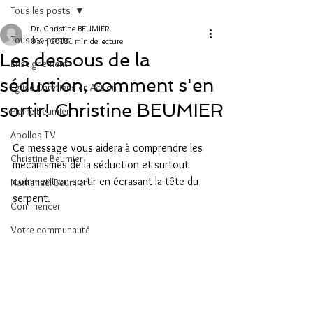
Tous les posts
Dr. Christine BEUMIER
Tous les posts
8 avr. 2018
1 min de lecture
Les dessous de la
Enseignement
séduction, comment s'en
Eglise Chrétiens en Action
sortir! Christine BEUMIER
Pierre Beumier
Apollos TV
Ce message vous aidera à comprendre les 
Christine Beumier
mécanismes de la séduction et surtout 
comment en sortir en écrasant la tête du 
Nathanaël Beumier
serpent.
Commencer
Votre communauté