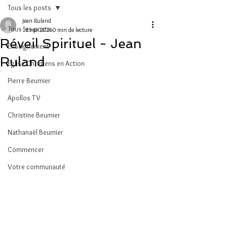
Tous les posts
Jean Ruland
Tous les posts
18 mai 2016
0 min de lecture
Réveil Spirituel - Jean
Enseignement
Ruland
Eglise Chrétiens en Action
Pierre Beumier
Apollos TV
Christine Beumier
Nathanaël Beumier
Commencer
Votre communauté