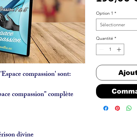
Option 1
*
Sélectionner
Quantité
*
'Espace compassion' sont:
Ajou
Comma
space compassion" complète
érison divine