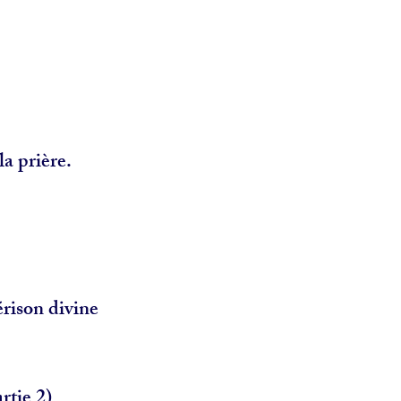
la prière.
érison divine
rtie 2)