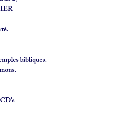
IER
té.
emples bibliques.
émons.
 CD's