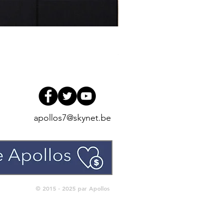
Un Dieu sans limite - Pierre 
Prix
5,00 €
apollos7@skynet.be
© 2015 - 2025 par Apollos