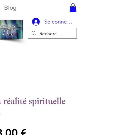
Blog
Se connecter
 réalité spirituelle
K
rix
Prix
8,00 €