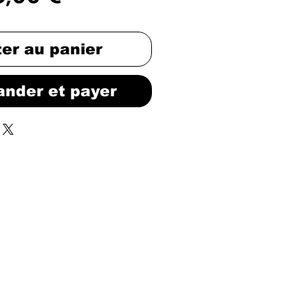
riginal
promotionnel
ter au panier
nder et payer