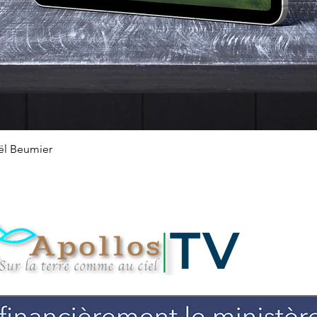
Aperçu rapide
ël Beumier