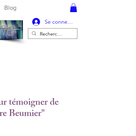
Blog
Se connecter
ur témoigner de
rre Beumier"
ix