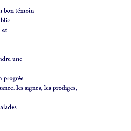
un bon témoin
blic
s et
endre une
n progrès
sance, les signes, les prodiges,
malades
r