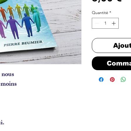
Quantité
*
Ajou
Comma
e nous
témoins
n
i.