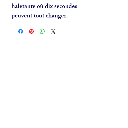
haletante où dix secondes
peuvent tout changer.
Articles
similaires
NOUVEAU
NOUVEAU