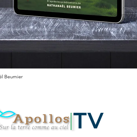
Aperçu rapide
ël Beumier