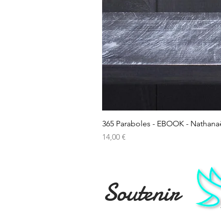
365 Paraboles - EBOOK - Nathana
Prix
14,00 €
Soutenir