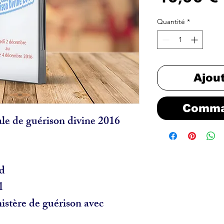
Quantité
*
Ajou
Comma
le de guérison divine 2016
id
el
stère de guérison avec