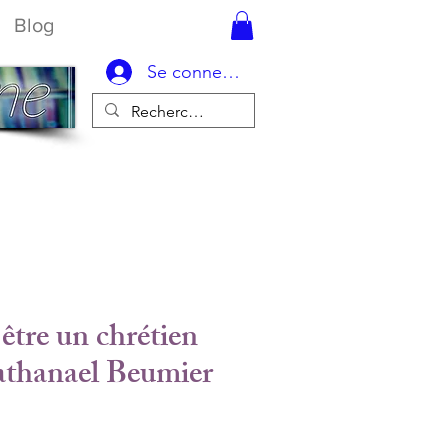
Blog
Se connecter
tre un chrétien
athanael Beumier
ix