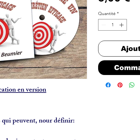
Quantité
*
Ajou
Comma
cation en version
s qui peuvent, nour définir: