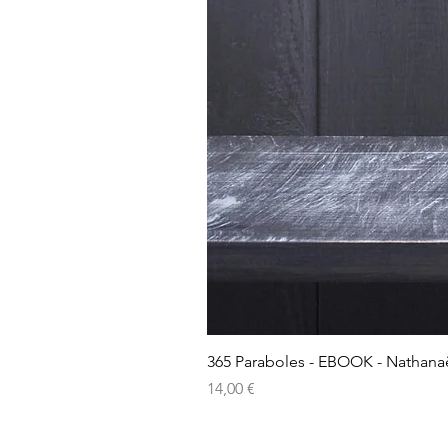
365 Paraboles - EBOOK - Nathana
Prix
14,00 €