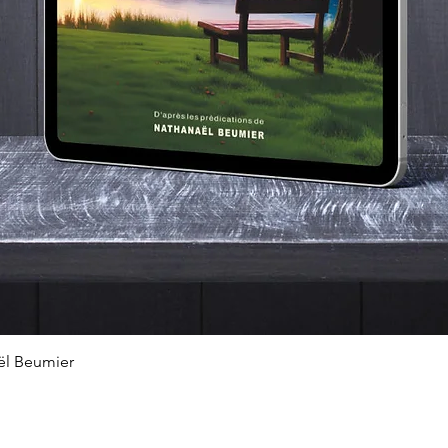
Aperçu rapide
ël Beumier