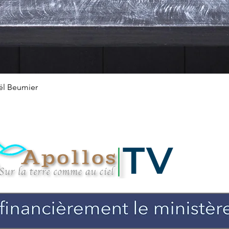
Aperçu rapide
ël Beumier