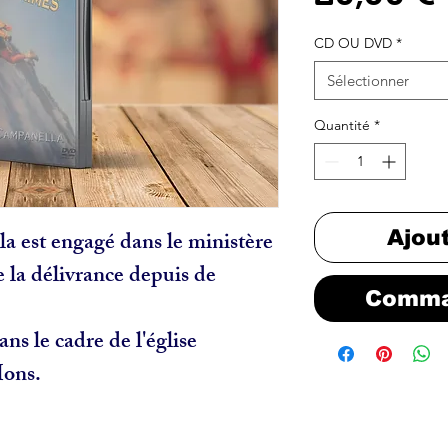
CD OU DVD
*
Sélectionner
Quantité
*
 est engagé dans le ministère 
Ajou
e la délivrance depuis de 
Comma
ns le cadre de l'église 
Mons.