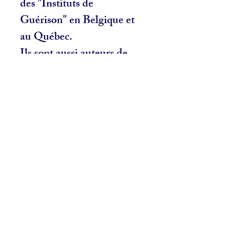
des "Instituts de
Guérison" en Belgique et
au Québec.
Ils sont aussi auteurs de
plusieurs livres.
Rejoignez-les sur
www.apollos.eu
Articles
similaires
NOUVEAU
NOUVEAU