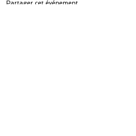
Partager cet événement
Soutenir
apollos7@skynet.b
e