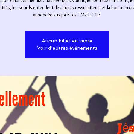
ujourd'hui comme hier. "les aveugles voient, les boiteux marchent, le
rifiés, les sourds entendent, les morts ressuscitent, et la bonne nouv
annoncée aux pauvres." Matti 11:5
Aucun billet en vente
Voir d'autres événements