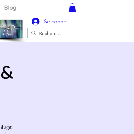
Blog
Se connecter
 &
il agit