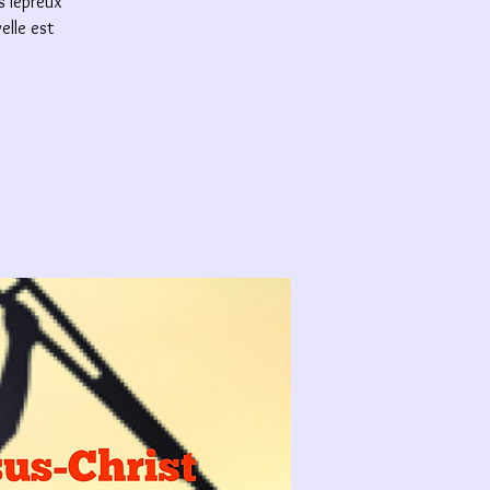
s lépreux
elle est