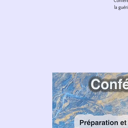
Confére
la guér