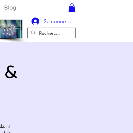
Blog
Se connecter
 &
da. La