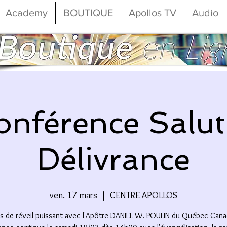
Academy
BOUTIQUE
Apollos TV
Audio
onférence Salut
Délivrance
ven. 17 mars
  |  
CENTRE APOLLOS
 de réveil puissant avec l'Apôtre DANIEL W. POULIN du Québec Cana