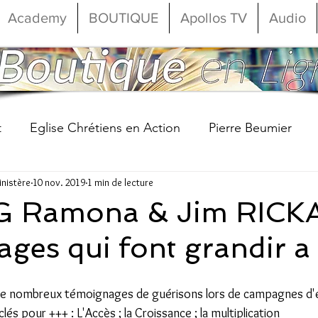
Academy
BOUTIQUE
Apollos TV
Audio
t
Eglise Chrétiens en Action
Pierre Beumier
Ministère
10 nov. 2019
1 min de lecture
anaël Beumier
Commencer
Votre communauté
IG Ramona & Jim RIC
ges qui font grandir a 
e nombreux témoignages de guérisons lors de campagnes d'é
és pour +++ : L'Accès ; la Croissance ; la multiplication