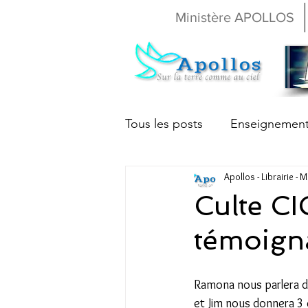
Ministère APOLLOS
Tous les posts
Enseignemen
Apollos - Librairie - 
Christine Beumier
Nath
Culte C
témoigna
Ramona nous parlera d
et Jim nous donnera 3 cl