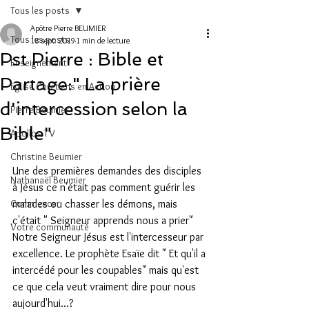
Tous les posts
Apôtre Pierre BEUMIER
Tous les posts
18 sept. 2019
1 min de lecture
Pst Pierre : Bible et
Enseignement
Partage:" La prière
Eglise Chrétiens en Action
d'intercession selon la
Pierre Beumier
Bible"
Apollos TV
Christine Beumier
Une des premières demandes des disciples 
Nathanaël Beumier
à Jésus ce n'était pas comment guérir les 
Commencer
malades ou chasser les démons, mais 
c'était " Seigneur apprends nous a prier" 
Votre communauté
Notre Seigneur Jésus est l'intercesseur par 
excellence. Le prophète Esaïe dit " Et qu'il a 
intercédé pour les coupables" mais qu'est 
ce que cela veut vraiment dire pour nous 
aujourd'hui...?