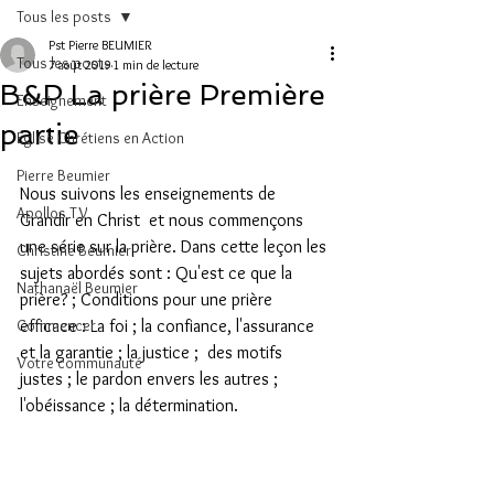
Tous les posts
Pst Pierre BEUMIER
Tous les posts
7 août 2019
1 min de lecture
B&P La prière Première
Enseignement
partie
Eglise Chrétiens en Action
Pierre Beumier
Nous suivons les enseignements de 
Apollos TV
Grandir en Christ  et nous commençons 
une série sur la prière. Dans cette leçon les 
Christine Beumier
sujets abordés sont : Qu'est ce que la 
Nathanaël Beumier
prière? ; Conditions pour une prière 
Commencer
efficace : La foi ; la confiance, l'assurance 
et la garantie ; la justice ;  des motifs 
Votre communauté
justes ; le pardon envers les autres ; 
l'obéissance ; la détermination.