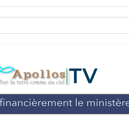
Pierre BEUMIER : "
Pst 
Devenons des Étienne et
pou
portons la couronne de
radic
gloire"