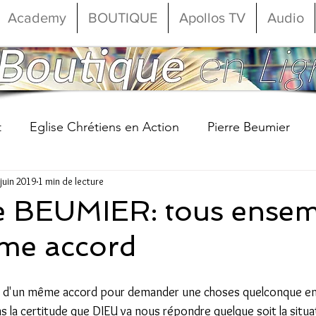
Academy
BOUTIQUE
Apollos TV
Audio
t
Eglise Chrétiens en Action
Pierre Beumier
 juin 2019
1 min de lecture
anaël Beumier
Commencer
Votre communauté
ne BEUMIER: tous ense
me accord
d'un même accord pour demander une choses quelconque en 
s la certitude que DIEU va nous répondre quelque soit la situat