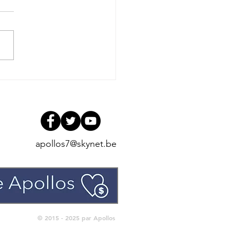
Louis JIMENEZ : Prêt
r un changement
al (2)
apollos7@skynet.be
© 2015 - 2025 par Apollos