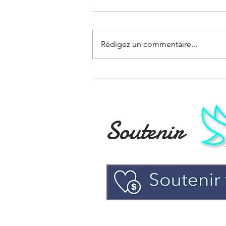
Rédigez un commentaire...
B&P La communion
fraternelle ( 3)
Soutenir