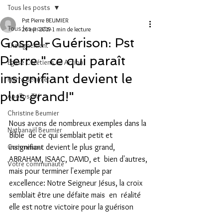
Tous les posts
Pst Pierre BEUMIER
Tous les posts
26 avr. 2019
1 min de lecture
Gospel-Guérison: Pst
Enseignement
Pierre " ce qui paraît
Eglise Chrétiens en Action
insignifiant devient le
Pierre Beumier
plus grand!"
Apollos TV
Christine Beumier
Nous avons de nombreux exemples dans la 
Nathanaël Beumier
Bible  de ce qui semblait petit et 
Commencer
insignifiant devient le plus grand, 
ABRAHAM, ISAAC, DAVID, et  bien d'autres, 
Votre communauté
mais pour terminer l'exemple par 
excellence: Notre Seigneur Jésus, la croix 
semblait être une défaite mais  en  réalité 
elle est notre victoire pour la guérison