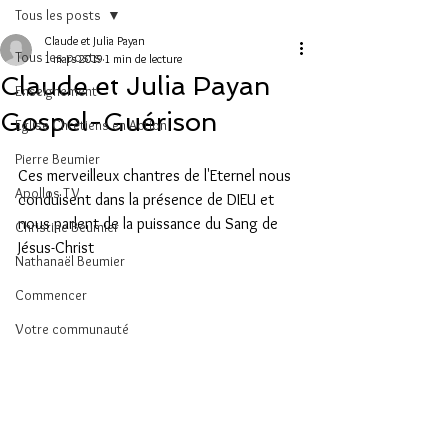
Tous les posts
Claude et Julia Payan
Tous les posts
1 mars 2019
1 min de lecture
Claude et Julia Payan
Enseignement
Gospel-Guérison
Eglise Chrétiens en Action
Pierre Beumier
Ces merveilleux chantres de l'Eternel nous 
Apollos TV
conduisent dans la présence de DIEU et 
nous parlent de la puissance du Sang de 
Christine Beumier
Jésus-Christ
Nathanaël Beumier
Commencer
Votre communauté