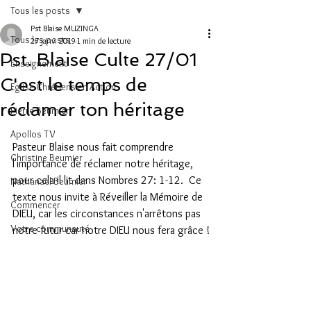
Tous les posts
Pst Blaise MUZINGA
Tous les posts
27 janv. 2019
1 min de lecture
Pst. Blaise Culte 27/01
Enseignement
C'est le temps de
Eglise Chrétiens en Action
réclamer ton héritage
Pierre Beumier
Apollos TV
Pasteur Blaise nous fait comprendre 
Christine Beumier
l'importance de réclamer notre héritage, 
pour cela il lit dans Nombres 27: 1-12.  Ce 
Nathanaël Beumier
texte nous invite à Réveiller la Mémoire de 
Commencer
DIEU, car les circonstances n'arrêtons pas 
Votre communauté
notre futur car notre DIEU nous fera grâce !