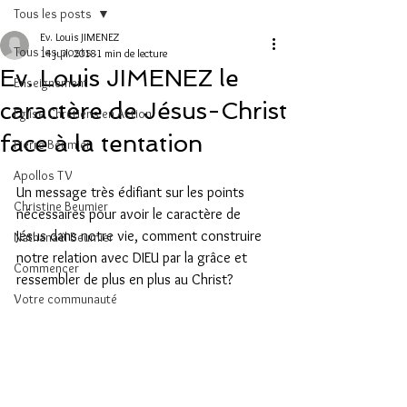
Tous les posts
Ev. Louis JIMENEZ
Tous les posts
14 juil. 2018
1 min de lecture
Ev. Louis JIMENEZ le
Enseignement
caractère de Jésus-Christ
Eglise Chrétiens en Action
face à la tentation
Pierre Beumier
Apollos TV
Un message très édifiant sur les points 
Christine Beumier
nécessaires pour avoir le caractère de 
Jésus dans notre vie, comment construire 
Nathanaël Beumier
notre relation avec DIEU par la grâce et 
Commencer
ressembler de plus en plus au Christ?
Votre communauté