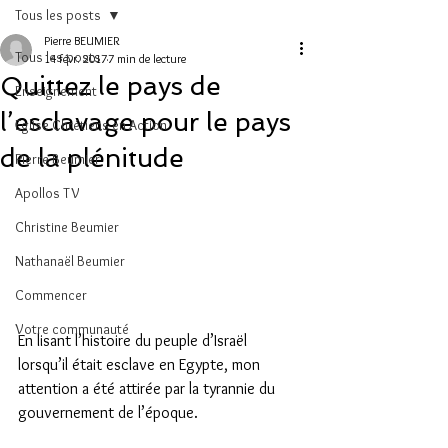
Tous les posts
Pierre BEUMIER
Tous les posts
14 févr. 2017
7 min de lecture
Quittez le pays de
Enseignement
l’esclavage pour le pays
Eglise Chrétiens en Action
de la plénitude
Pierre Beumier
Apollos TV
Christine Beumier
Nathanaël Beumier
Commencer
Votre communauté
En lisant l’histoire du peuple d’Israël 
lorsqu’il était esclave en Egypte, mon 
attention a été attirée par la tyrannie du 
gouvernement de l’époque.