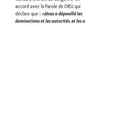
accord avec la Parole de DIEU qui 
déclare que : 
«Jésus a dépouillé les 
dominations et les autorités, et les a 
livrées publiquement en spectacle, en 
triomphant d'elles par la croix. »
(Colossiens 2 :15)   
Croire
 que nous sommes sauvés, 
guéris, délivrés et restaurés par 
l’œuvre de Jésus-Christ à la croix et 
que nous avons reçu une nouvelle 
identité en Christ. 
« Or, c'est par lui 
que vous êtes en Jésus-Christ, lequel, de 
par Dieu, a été fait pour nous sagesse, 
justice et sanctification et rédemption 
» 
(1 Corinthiens 1 :30) 
« Lui (Jésus) 
qui a porté lui-même nos péchés en son 
corps sur le bois, afin que morts aux 
péchés nous vivions pour la justice; lui 