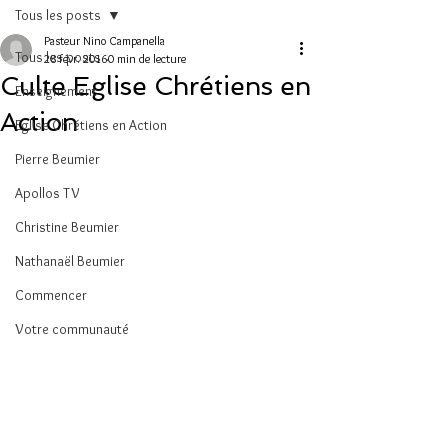
Tous les posts
Pasteur Nino Campanella
Tous les posts
28 févr. 2016
0 min de lecture
Culte Eglise Chrétiens en
Enseignement
Action
Eglise Chrétiens en Action
Pierre Beumier
Apollos TV
Christine Beumier
Nathanaël Beumier
Commencer
Votre communauté