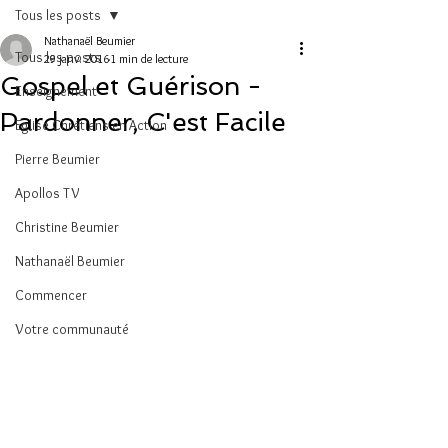
Tous les posts
Nathanaël Beumier
Tous les posts
29 janv. 2016
1 min de lecture
Gospel et Guérison -
Enseignement
Pardonner, C'est Facile
Eglise Chrétiens en Action
Pierre Beumier
Apollos TV
Christine Beumier
Nathanaël Beumier
Commencer
Votre communauté